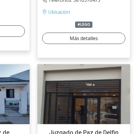
Teléfonos: 3816576473
Ubicación
#LEGO
Más detalles
z de
Juzgado de Paz de Delfin