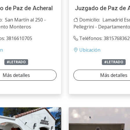
o de Paz de Acheral
Juzgado de Paz de A
o: San Martín al 250 -
Domicilio: Lamadrid Esq
nto Monteros
Pellegrini - Departamento
os: 3816610705
Teléfonos: 3815768362
ón
Ubicación
#LETRADO
#LETRADO
Más detalles
Más detalles