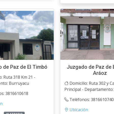
 de Paz de El Timbó
Juzgado de Paz de 
Aráoz
o: Ruta 318 Km 21 -
nto: Burruyacu
Domicilio: Ruta 302 y Ca
Principal - Departamento:
os: 3816610618
Teléfonos: 3816610740
ón
Ubicación