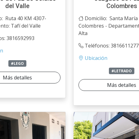
del Valle
Colombres
o: Ruta 40 KM 4307-
Domicilio: Santa María 
to: Tafí del Valle
Colombres - Departament
Alta
os: 3816592993
Teléfonos: 3816611277
ón
Ubicación
#LEGO
#LETRADO
Más detalles
Más detalles