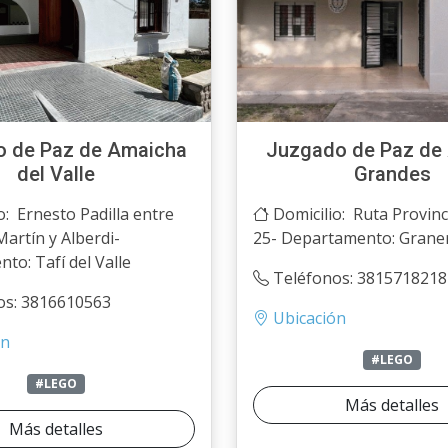
 de Paz de Amaicha
Juzgado de Paz de 
del Valle
Grandes
o: Ernesto Padilla entre
Domicilio: Ruta Provinc
Martín y Alberdi-
25- Departamento: Grane
to: Tafí del Valle
Teléfonos: 3815718218
os: 3816610563
Ubicación
ón
#LEGO
#LEGO
Más detalles
Más detalles