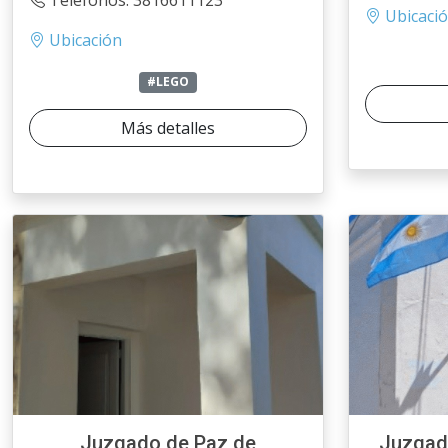
Teléfonos: 3816611123
Ubicaci
Ubicación
#LEGO
Más detalles
Juzgado de Paz de
Juzgad