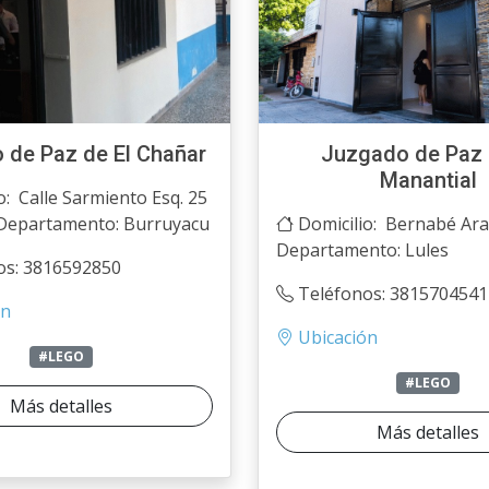
 de Paz de El Chañar
Juzgado de Paz 
Manantial
o: Calle Sarmiento Esq. 25
 Departamento: Burruyacu
Domicilio: Bernabé Ara
Departamento: Lules
os: 3816592850
Teléfonos: 3815704541
ón
Ubicación
#LEGO
#LEGO
Más detalles
Más detalles